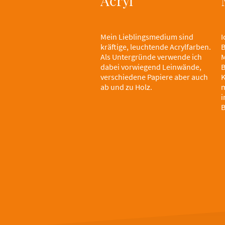
Acryl
Mein Lieblingsmedium sind
I
kräftige, leuchtende Acrylfarben.
B
Als Untergründe verwende ich
M
dabei vorwiegend Leinwände,
B
verschiedene Papiere aber auch
K
ab und zu Holz.
m
i
B