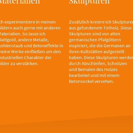
Materialien
Skulpturen
ch experimentiere in meinen
Zusätzlich kreiere ich Skulpture
ildern auch gerne mit anderen
aus gefundenem Totholz. Diese
aterialien. So lasse ich
Skulpturen sind von alten
lattgold, andere Metalle,
germanischen Pfalgöttern
ohlenstaub und Betoneffekte in
inspiriert, die die Germanen an
eine Werke einfließen um den
ihren Kultstätten aufgestellt
ndustriellen Charakter der
haben. Diese Skulpturen werde
ilder zu verstärken.
durch Abschleifen, Schnitzen
und Bemalen des Holzes
bearbeitet und mit einem
Betonsockel versehen.