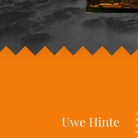
G
Uwe Hinte
R
B
I
a